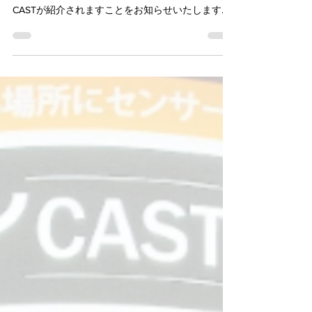
2026年5月27日（水）午後11時6分～、テレビ東京
「アンパラレルド～ニッポン発、世界へ～」にて
CASTが紹介されますことをお知らせいたします。
「アンパラレルド～ニッポン発、世界へ～」は、
番組名の「アンパラレルド（比類なきもの）」に
あるように、独自の技術や発想で常識を超え続け
る“日本初の挑戦者”に焦点を当て、社会課題や技術
革新の最前線を多角的に掘り下げる経済トーク番
組です。（引用：番組ホームページ） 先日、番組
スタッフの方々が熊本にあるオフィスと、CASTが
研究開発のために使用している熊本大学の研究室
までお越しいただき、取材していただきました。
自社製品である「ULTRACK®」に関する独自開発し
たセンサー技術についてお話ししております。ぜ
ひご覧ください。 ※放送日時や内容は変更となる
場合がございます。