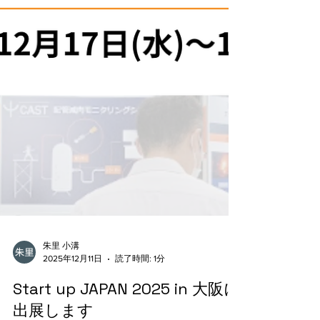
keizai.co.jp/content/asp/kouhou/kouhou_detail.asp?
PageID=2&Knum=24526&PageType=top