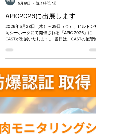
朱里 小溝
5月19日
読了時間: 1分
APIC2026に出展します
2026年5月28日（木）～29日（金）、ヒルトン福
岡シーホークにて開催される「APIC 2026」に
CASTが出展いたします。 当日は、CASTの配管減
肉モニタリングシステム「ULTRACK®」のデモ機一
式を展示します。最大500℃の高温下でも±0.1mm
という高精度で肉厚値の測定が可能な当製品を、
ぜひ直接ご覧ください。 ご来場はどなたでも可能
ですが、化学工業協会に所属していない場合は、
別途参加登録料が必要です。当日は、みなさまと
お会いできますことを楽しみにしております。 ▼
参加申し込みはこちら
https://apic2026.jp/ja/registration.html ▼CAST出展ブ
ース番号 6 【開催概要】 日程：2026年5月28日
（木）～29日（金） 会場：ヒルトン福岡シーホー