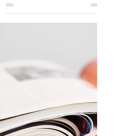
CAST、マレーシアのMmarniq
社と戦略的パートナーシップに
関するMoUを締結
株式会社CASTは、2026年1月21日に自社製品「
ULTRACK 」におけるマレーシアでのマーケティン
グ活動及び販促活動、共同研究等を行うため、
Marniq社との戦略的パートナーシップに関する
MoUを締結したことをお知らせします。 ▼プレス
リリース全文
https://prtimes.jp/main/html/rd/p/000000025.0000
69778.html 2024年1月、CASTはマレーシア等アジ
アの現地でのプラントなどで、ULTRACKの実証導
入案件の獲得や現地パートナー企業の獲得等によ
る販路拡大を目的に、マレーシアのサイバージャ
ヤにある「 Center of Garage Malaysia」に入居
し、海外拠点を開設しました。 （ リリースはこち
ら ） 拠点開設時 また2025年8月には、当社の マ
レーシア・インドネシア共和国/産業保全 DX に資
する配管減肉監視技術展開調査事業が、経済産業
省の令和6年度補正グローバルサウス未来志向型共