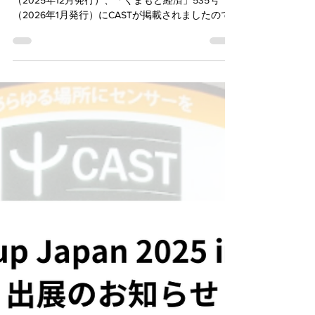
朱里 小溝
1月7日
読了時間: 1分
雑誌掲載のお知らせ
日本政策金融公庫 広報誌「日本公庫つなぐ」36号
（2025年12月発行）、「くまもと経済」535号
（2026年1月発行）にCASTが掲載されましたので
ご報告いたします。 「日本公庫つなぐ」では、熊
本大学発スタートアップとしてULTRACKのリリー
スや製品の特徴、そこに至るまでの背景を取材い
ただきました。 「くまもと経済」では、熊本県内
のベンチャー企業として海外での市場開拓等、今
後の目標を含めて掲載いただきました。 ぜひご覧
ください。 ・「日本公庫つなぐ」vol.36（発行：
(株)日本政策金融公庫 広報部） 詳細：
https://www.jfc.go.jp/n/findings/tsunagu_index.html
・「くまもと経済」2026年1月号（発行：(株)地域
情報センター） 詳細： http://www.kumamoto-