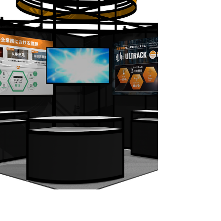
て、CASTブースへの訪問予約も可能です。 当日は
込み合うことが予想されますので、ブースへの訪
問も事前予約をおすすめいたします。 当日は、み
なさまとお会いできますことを楽しみにしており
ます。 ▼参加申し込みはこちら
https://climbers.eight-
event.8card.net/registration/entry/?event=sjexpo ▼
CAST