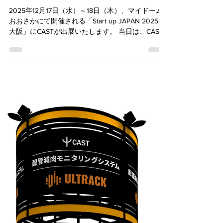
朱里 小溝
2025年12月11日
読了時間: 1分
Start up JAPAN 2025 in 大阪に
出展します
2025年12月17日（水）～18日（木）、マイドーム
おおさかにて開催される「Start up JAPAN 2025 in
大阪」にCASTが出展いたします。 当日は、CAST
の配管減肉モニタリングシステム「 ULTRACK ® 」
のデモ機一式を展示します。最大500℃の高温化で
も ±0.1mmという高精度で肉厚値の測定が可能な当
製品を、ぜひ直接ご覧ください。 CAST独自の耐
熱・フレキシブル・薄型の特長を有した超音波セ
ンサー また 「Start up JAPAN 2025 in 大阪」で
は、名刺アプリ「Eight」を利用し、事前に参加申
込をしていただきます。申込後は来場者ページに