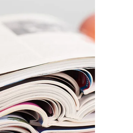
業理念である「あらゆる場所にセンサーを」の理
念実現に向けて販路拡大を目指し、製造業の安全
性と生産性の向上に貢献してまいります。 プレス
リリースはこちら
https://prtimes.jp/main/html/rd/p/000000026.0000
69778.html 防爆認証とは 石油精製や石油化学、各
種化学薬品製造業等、爆発の危険がある工場・事
業場では、可燃性のガスや蒸気が漏れ出して起こ
る爆発事故を未然に防ぎ、「人命」と「設備」を
守るために防爆エリアが指定されています。その
エリア内に設置する電気機器に求められる、安全
性を担保するための基準を遵守していることが認
められたものを、防爆認証といいます。
ULTRACK® Wireless Ex