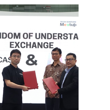
ForbesJAPAN 2026年4月号（2月25日発売）の
「地域発ディープテック特集」にて、CASTが掲載
されましたことをお知らせいたします。特集では
全国各地の注目企業が30社特集されており、その1
社としてCASTを選定いただきました。 引き続き
CASTでは、企業理念である「あらゆる場所にセン
サーを」の実現に向けて製造業の苦役解消を目指
してまいります。ぜひご期待ください。
ForbesJAPAN 2026年4月号（出版：リンクタイズ
株式会社） 詳細：
https://forbesjapan.com/magazine/list/forbesjapan