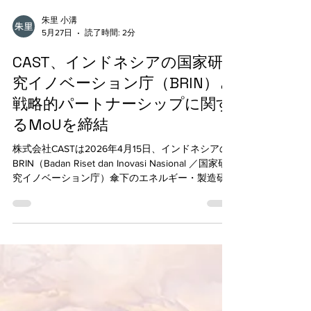
朱里 小溝
5月27日
読了時間: 2分
CAST、インドネシアの国家研
究イノベーション庁（BRIN）と
戦略的パートナーシップに関す
るMoUを締結
株式会社CASTは2026年4月15日、インドネシアの
BRIN（Badan Riset dan Inovasi Nasional ／国家研
究イノベーション庁）傘下のエネルギー・製造研
究組織 Research Organization for Energy and
Manufacture of National Research and Innovation
Agency of the Republic of Indonesia（以下、
BRIN）とMoUを締結したことをお知らせします。
今回のMoU締結により、インドネシアにおいて
CAST製品「ULTRACK®」を活用した配管減肉モニ
タリングシステムのインドネシア国内の工場・プ