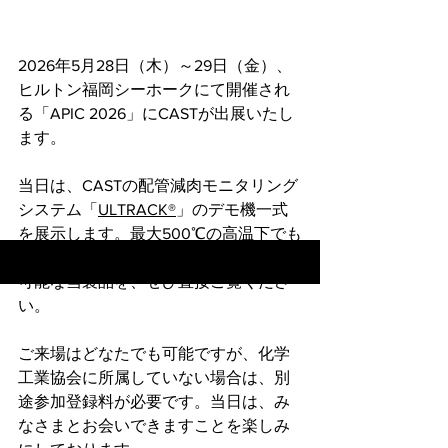
2026年5月28日（木）～29日（金）、
ヒルトン福岡シーホークにて開催され
る「APIC 
2026」にCASTが出展いたし
ます。
当日は、CASTの配管減肉モニタリング
システム「
ULTRACK
®
」のデモ機一式
を展示します。最大500℃の高温下でも
±0.1mmという高精度で肉厚値の測定が
可能な当製品を、ぜひ直接ご覧くださ
い。
ご来場はどなたでも可能ですが、化学
工業協会に所属していない場合は、別
途参加登録料が必要です。
当日は、み
なさまとお会いできますことを楽しみ