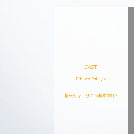
CAST、インドネシアの国家
研究イノベーション庁
（BRIN）と戦略的パートナー
シップに関するMoUを締結
CAST
Privacy Policy >
情報セキュリティ基本方針>