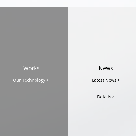
AP
5月27日（水）テレビ東京
「アンパラレルド～ニッポン
発、世界へ～」にて、CAST
が紹介されます
Works
News
Our Technology >
Latest News >
Details >