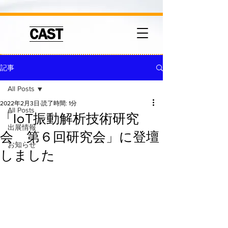
CAST
記事
All Posts
2022年2月3日
読了時間: 1分
All Posts
「IoT振動解析技術研究
出展情報
会 第６回研究会」に登壇
お知らせ
しました