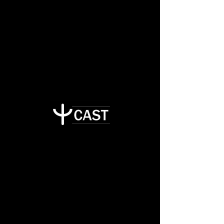
刊に弊社の記事が掲載されました。
CAST
2022年4月より販売開始予定の「配管減
肉モニタリングシステム」に関する内
容、弊社代表　中妻のインタビューが
経済面に掲載されています。
Previous
Next