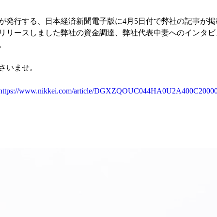
が発行する、日本経済新聞電子版に4月5日付で弊社の記事が掲
スリリースしました弊社の資金調達、弊社代表中妻へのインタビ
。
さいませ。
https://www.nikkei.com/article/DGXZQOUC044HA0U2A400C20000