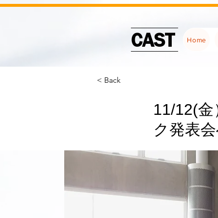
CAST
Home
< Back
11/1
ク発表会